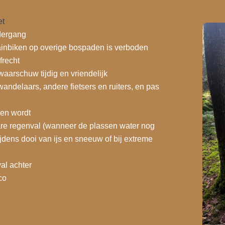
et
dergang
ainbiken op overige bospaden is verboden
frecht
aarschuw tijdig en vriendelijk
andelaars, andere fietsers en ruiters, en pas
en wordt
are regenval (wanneer de plassen water nog
tijdens dooi van ijs en sneeuw of bij extreme
al achter
co