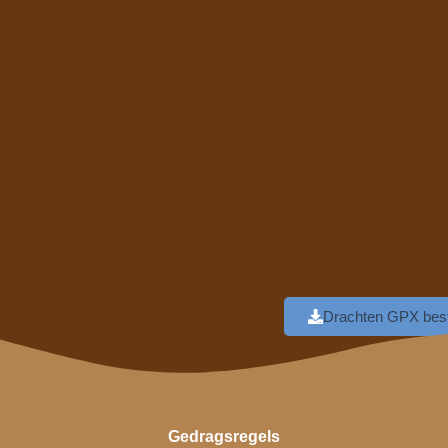
Drachten GPX bes
Gedragsregels