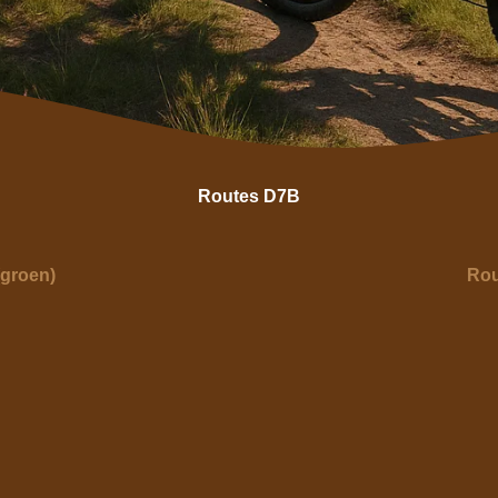
Routes D7B
(groen)
Rou