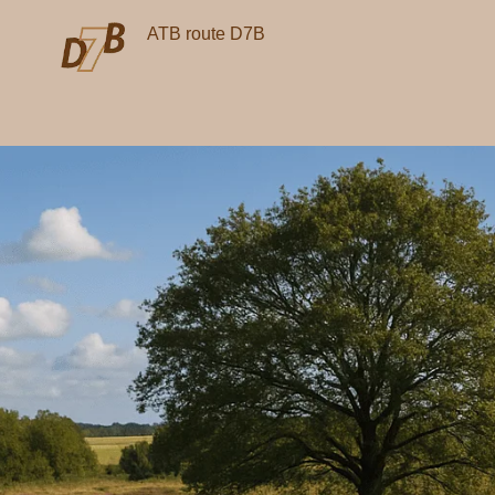
Ga
ATB route D7B
naar
de
inhoud